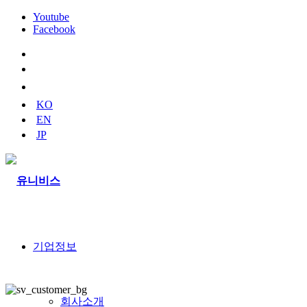
Youtube
Facebook
naver
blog
youtube
KO
EN
JP
기업정보
회사소개