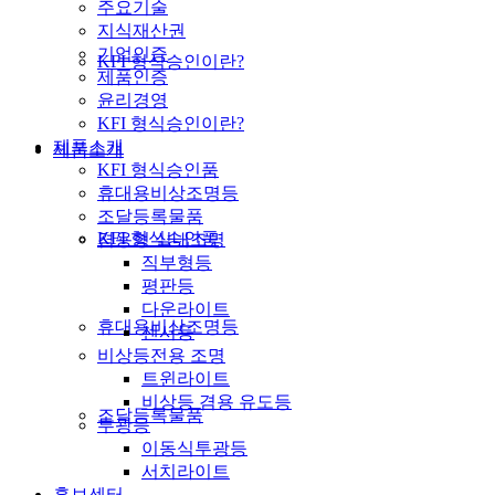
주요기술
지식재산권
기업인증
KFI 형식승인이란?
제품인증
윤리경영
KFI 형식승인이란?
제품소개
제품소개
KFI 형식승인품
휴대용비상조명등
조달등록물품
KFI 형식승인품
겸용형 실내조명
직부형등
평판등
다운라이트
휴대용비상조명등
센서등
비상등전용 조명
트윈라이트
비상등 겸용 유도등
조달등록물품
투광등
이동식투광등
서치라이트
홍보센터