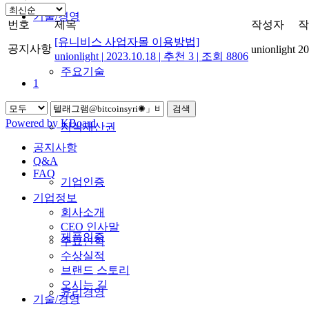
기술/경영
번호
제목
작성자
작
[유니비스 사업자몰 이용방법]
공지사항
unionlight
20
unionlight
|
2023.10.18
|
추천 3
|
조회 8806
주요기술
1
검색
Powered by KBoard
지식재산권
공지사항
Q&A
FAQ
기업인증
기업정보
회사소개
CEO 인사말
제품인증
주요연혁
수상실적
브랜드 스토리
오시는 길
윤리경영
기술/경영