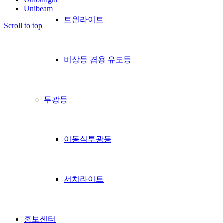
Unibeam
트윈라이트
Scroll to top
비상등 겸용 유도등
투광등
이동식투광등
서치라이트
홍보센터