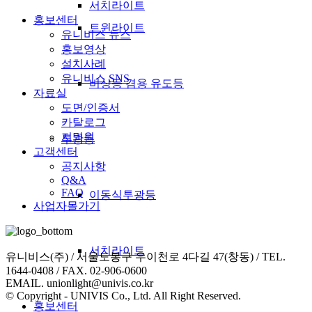
서치라이트
홍보센터
트윈라이트
유니비스 뉴스
홍보영상
설치사례
유니비스 SNS
비상등 겸용 유도등
자료실
도면/인증서
카탈로그
지명원
투광등
고객센터
공지사항
Q&A
FAQ
이동식투광등
사업자몰가기
서치라이트
유니비스(주) / 서울도봉구 우이천로 4다길 47(창동) / TEL.
1644-0408 / FAX. 02-906-0600
EMAIL. unionlight@univis.co.kr
© Copyright - UNIVIS Co., Ltd. All Right Reserved.
홍보센터