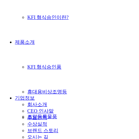
KFI 형식승인이란?
제품소개
KFI 형식승인품
휴대용비상조명등
기업정보
회사소개
CEO 인사말
조달등록물품
주요연혁
수상실적
브랜드 스토리
오시는 길