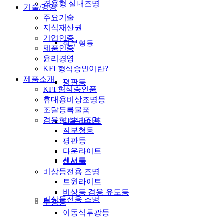
겸용형 실내조명
기술/경영
주요기술
지식재산권
기업인증
직부형등
제품인증
윤리경영
KFI 형식승인이란?
제품소개
평판등
KFI 형식승인품
휴대용비상조명등
조달등록물품
겸용형 실내조명
다운라이트
직부형등
평판등
다운라이트
센서등
센서등
비상등전용 조명
트윈라이트
비상등 겸용 유도등
비상등전용 조명
투광등
이동식투광등