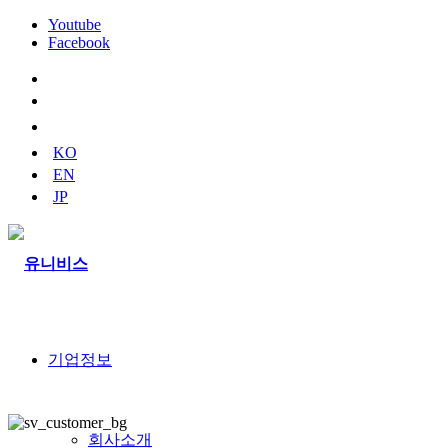
Youtube
Facebook
naver
blog
youtube
KO
EN
JP
기업정보
회사소개