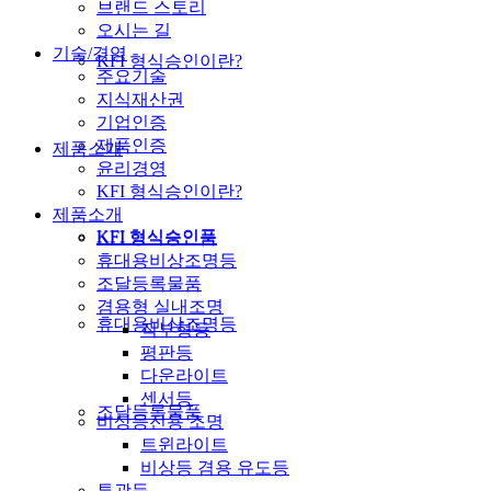
브랜드 스토리
오시는 길
기술/경영
KFI 형식승인이란?
주요기술
지식재산권
기업인증
제품인증
제품소개
윤리경영
KFI 형식승인이란?
제품소개
KFI 형식승인품
KFI 형식승인품
휴대용비상조명등
조달등록물품
겸용형 실내조명
휴대용비상조명등
직부형등
평판등
다운라이트
센서등
조달등록물품
비상등전용 조명
트윈라이트
비상등 겸용 유도등
투광등