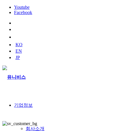
Youtube
Facebook
naver
blog
youtube
KO
EN
JP
기업정보
회사소개