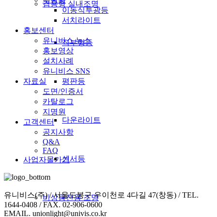
겸용형 실내조명
이동식투광등
서치라이트
홍보센터
유니비스 뉴스
직부형등
홍보영상
설치사례
유니비스 SNS
평판등
자료실
도면/인증서
카탈로그
지명원
다운라이트
고객센터
공지사항
Q&A
FAQ
센서등
사업자몰가기
유니비스(주) / 서울도봉구 우이천로 4다길 47(창동) / TEL.
비상등전용 조명
1644-0408 / FAX. 02-906-0600
EMAIL. unionlight@univis.co.kr