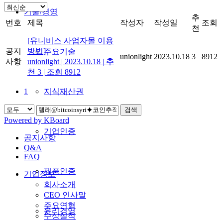
기술/경영
추
번호
제목
작성자
작성일
조회
천
[유니비스 사업자몰 이용
공지
방법]
주요기술
unionlight
2023.10.18
3
8912
사항
unionlight
|
2023.10.18
|
추
천 3
|
조회 8912
지식재산권
1
검색
Powered by KBoard
기업인증
공지사항
Q&A
FAQ
제품인증
기업정보
회사소개
CEO 인사말
주요연혁
윤리경영
수상실적