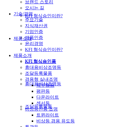
브랜드 스토리
오시는 길
기술/경영
KFI 형식승인이란?
주요기술
지식재산권
기업인증
제품인증
제품소개
윤리경영
KFI 형식승인이란?
제품소개
KFI 형식승인품
KFI 형식승인품
휴대용비상조명등
조달등록물품
겸용형 실내조명
휴대용비상조명등
직부형등
평판등
다운라이트
센서등
조달등록물품
비상등전용 조명
트윈라이트
비상등 겸용 유도등
투광등