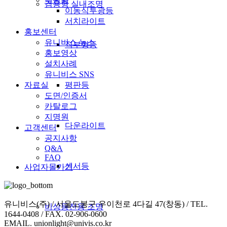
겸용형 실내조명
이동식투광등
서치라이트
홍보센터
유니비스 뉴스
직부형등
홍보영상
설치사례
유니비스 SNS
평판등
자료실
도면/인증서
카탈로그
지명원
다운라이트
고객센터
공지사항
Q&A
FAQ
센서등
사업자몰가기
유니비스(주) / 서울도봉구 우이천로 4다길 47(창동) / TEL.
비상등전용 조명
1644-0408 / FAX. 02-906-0600
EMAIL. unionlight@univis.co.kr