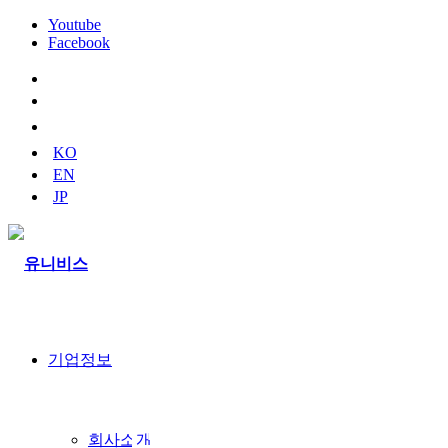
Youtube
Facebook
naver
blog
youtube
KO
EN
JP
기업정보
회사소개