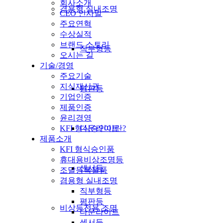
회사소개
겸용형 실내조명
CEO 인사말
주요연혁
수상실적
브랜드 스토리
직부형등
오시는 길
기술/경영
주요기술
지식재산권
평판등
기업인증
제품인증
윤리경영
다운라이트
KFI 형식승인이란?
제품소개
KFI 형식승인품
휴대용비상조명등
센서등
조달등록물품
겸용형 실내조명
직부형등
평판등
비상등전용 조명
다운라이트
센서등