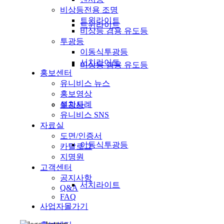
비상등전용 조명
트윈라이트
트윈라이트
비상등 겸용 유도등
투광등
이동식투광등
서치라이트
비상등 겸용 유도등
홍보센터
유니비스 뉴스
홍보영상
설치사례
투광등
유니비스 SNS
자료실
도면/인증서
이동식투광등
카탈로그
지명원
고객센터
공지사항
서치라이트
Q&A
FAQ
사업자몰가기