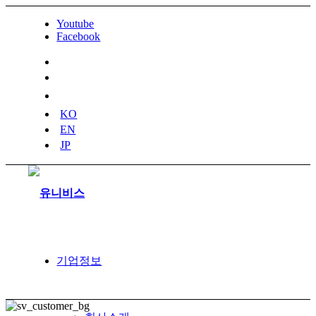
Youtube
Facebook
naver
blog
youtube
KO
EN
JP
기업정보