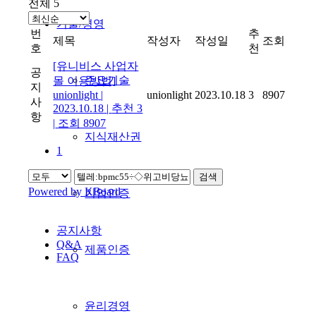
전체 5
기술/경영
번
추
제목
작성자
작성일
조회
호
천
[유니비스 사업자
공
주요기술
몰 이용방법]
지
unionlight
|
unionlight
2023.10.18
3
8907
사
2023.10.18
|
추천 3
항
|
조회 8907
지식재산권
1
검색
Powered by KBoard
기업인증
공지사항
Q&A
제품인증
FAQ
윤리경영