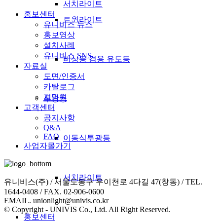
서치라이트
홍보센터
트윈라이트
유니비스 뉴스
홍보영상
설치사례
유니비스 SNS
비상등 겸용 유도등
자료실
도면/인증서
카탈로그
지명원
투광등
고객센터
공지사항
Q&A
FAQ
이동식투광등
사업자몰가기
서치라이트
유니비스(주) / 서울도봉구 우이천로 4다길 47(창동) / TEL.
1644-0408 / FAX. 02-906-0600
EMAIL. unionlight@univis.co.kr
© Copyright - UNIVIS Co., Ltd. All Right Reserved.
홍보센터