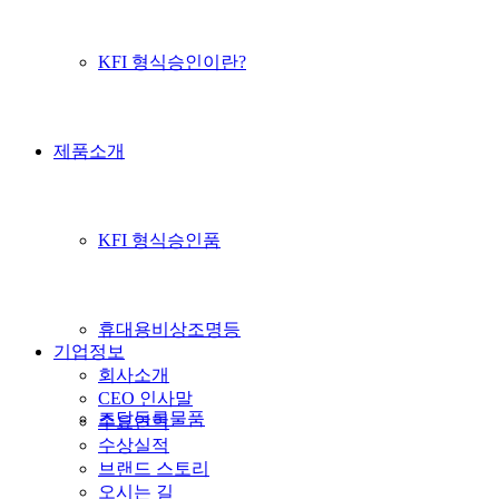
KFI 형식승인이란?
제품소개
KFI 형식승인품
휴대용비상조명등
기업정보
회사소개
CEO 인사말
조달등록물품
주요연혁
수상실적
브랜드 스토리
오시는 길