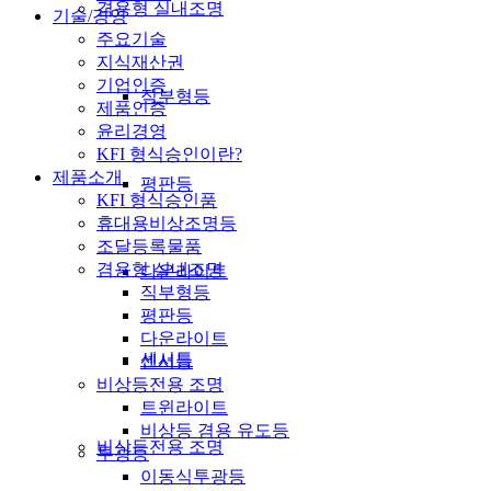
겸용형 실내조명
기술/경영
주요기술
지식재산권
기업인증
직부형등
제품인증
윤리경영
KFI 형식승인이란?
제품소개
평판등
KFI 형식승인품
휴대용비상조명등
조달등록물품
겸용형 실내조명
다운라이트
직부형등
평판등
다운라이트
센서등
센서등
비상등전용 조명
트윈라이트
비상등 겸용 유도등
비상등전용 조명
투광등
이동식투광등