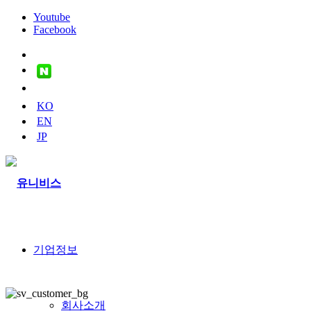
Youtube
Facebook
naver
blog
youtube
KO
EN
JP
기업정보
회사소개