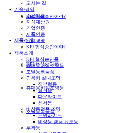
오시는 길
기술/경영
주요기술
KFI 형식승인이란?
지식재산권
기업인증
제품인증
제품소개
윤리경영
KFI 형식승인이란?
제품소개
KFI 형식승인품
KFI 형식승인품
휴대용비상조명등
조달등록물품
겸용형 실내조명
직부형등
휴대용비상조명등
평판등
다운라이트
센서등
비상등전용 조명
조달등록물품
트윈라이트
비상등 겸용 유도등
투광등