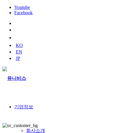
Youtube
Facebook
naver
blog
youtube
KO
EN
JP
기업정보
회사소개