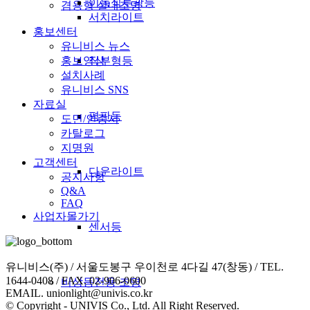
이동식투광등
겸용형 실내조명
서치라이트
홍보센터
유니비스 뉴스
직부형등
홍보영상
설치사례
유니비스 SNS
자료실
평판등
도면/인증서
카탈로그
지명원
고객센터
다운라이트
공지사항
Q&A
FAQ
사업자몰가기
센서등
유니비스(주) / 서울도봉구 우이천로 4다길 47(창동) / TEL.
1644-0408 / FAX. 02-906-0600
비상등전용 조명
EMAIL. unionlight@univis.co.kr
© Copyright - UNIVIS Co., Ltd. All Right Reserved.