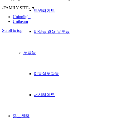
-FAMILY SITE-
▼
트윈라이트
Unionlight
Unibeam
Scroll to top
비상등 겸용 유도등
투광등
이동식투광등
서치라이트
홍보센터