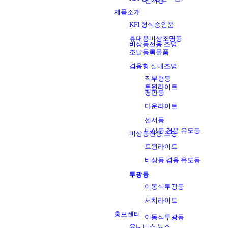
센서등
제품소개
KFI 형식승인품
휴대용비상조명등
비상등전용 조명
조달등록물품
겸용형 실내조명
직부형등
트윈라이트
평판등
다운라이트
센서등
비상등 겸용 유도등
비상등전용 조명
트윈라이트
비상등 겸용 유도등
투광등
투광등
이동식투광등
서치라이트
홍보센터
이동식투광등
유니비스 뉴스