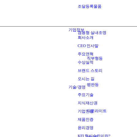
조달등록물품
기업정보
겸용형 실내조명
회사소개
CEO 인사말
주요연혁
직부형등
수상실적
브랜드 스토리
오시는 길
평판등
기술/경영
주요기술
지식재산권
다운라이트
기업인증
제품인증
윤리경영
KFI 형식승인이란?