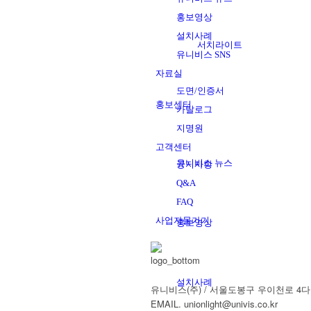
홍보영상
설치사례
서치라이트
유니비스 SNS
자료실
도면/인증서
홍보센터
카탈로그
지명원
고객센터
유니비스 뉴스
공지사항
Q&A
FAQ
사업자몰가기
홍보영상
설치사례
유니비스(주) / 서울도봉구 우이천로 4다길 47(창동
EMAIL. unionlight@univis.co.kr