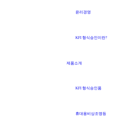
윤리경영
KFI 형식승인이란?
제품소개
KFI 형식승인품
휴대용비상조명등