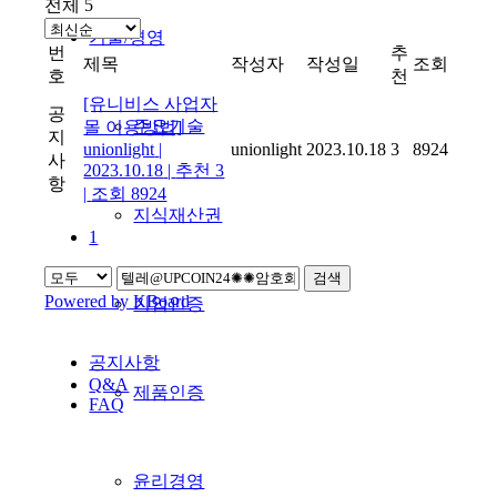
전체 5
기술/경영
번
추
제목
작성자
작성일
조회
호
천
[유니비스 사업자
공
주요기술
몰 이용방법]
지
unionlight
|
unionlight
2023.10.18
3
8924
사
2023.10.18
|
추천 3
항
|
조회 8924
지식재산권
1
검색
Powered by KBoard
기업인증
공지사항
Q&A
제품인증
FAQ
윤리경영