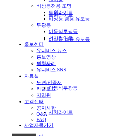
비상등전용 조명
트윈라이트
트윈라이트
비상등 겸용 유도등
투광등
이동식투광등
서치라이트
비상등 겸용 유도등
홍보센터
유니비스 뉴스
홍보영상
설치사례
투광등
유니비스 SNS
자료실
도면/인증서
이동식투광등
카탈로그
지명원
고객센터
공지사항
서치라이트
Q&A
FAQ
사업자몰가기