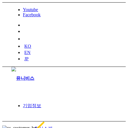
Youtube
Facebook
naver
blog
youtube
KO
EN
JP
기업정보